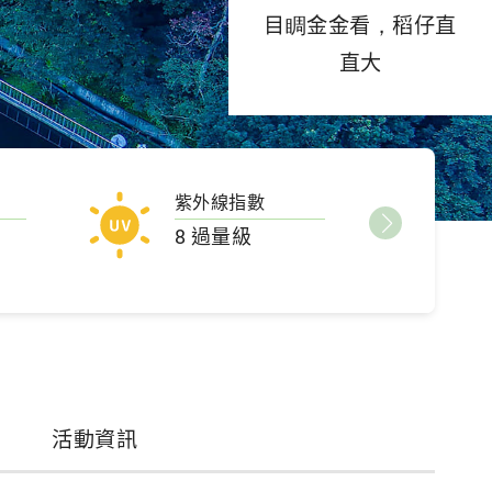
目睭金金看，稻仔直
直大
紫外線指數
8 過量級
活動資訊