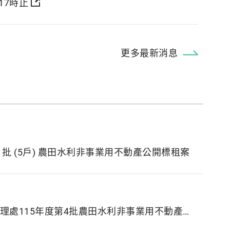
17時止
更多最新消息
 5 批 (5戶) 農田水利非事業用不動產公開標租案
農業部農田水利署瑠公管理處115年度第4批農田水利非事業用不動產公開標租開標結果(115.06.03開標)