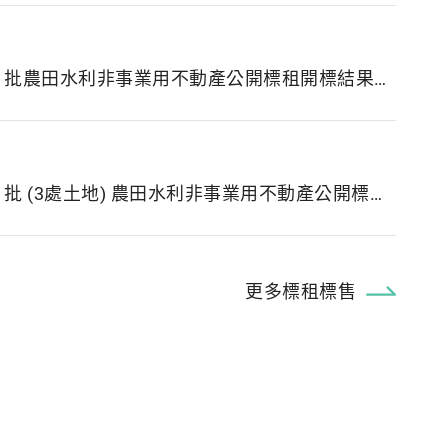
瑠公管理處 115 年度第 3 批農田水利非事業用不動產公開標租開標結果 (115.06.01開標)
瑠公管理處 115 年度第 4 批 (3處土地) 農田水利非事業用不動產公開標租案
更多標租標售