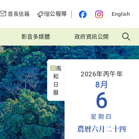
瑠公報導
首長信箱
English
影音多媒體
政府資訊公開
風
2026年丙午年
和
8月
日
6
曆
星期四
農曆六月二十四